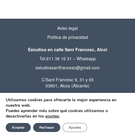
Aviso legal
Política de privacidad
Estudios en calle Sant Francesc, Alcoi
Tel.
611 36 16 31
–
Whatsapp
estudiossantfrancesc@gmail.com
C/Sant Francesc 9, 31 y 65
03801, Alcoy (Alicante)
Horario de llamadas:
Utilizamos cookies para ofrecerte la mejor experiencia en
09:00 – 22:00
nuestra web.
Puedes aprender más sobre qué cookies utilizamos o
desactivarlas en los
ajustes
.
Estudios Sant Francesc © 2026
Desarrollado y diseñado por
acceseo
Aceptar
Rechazar
Ajustes