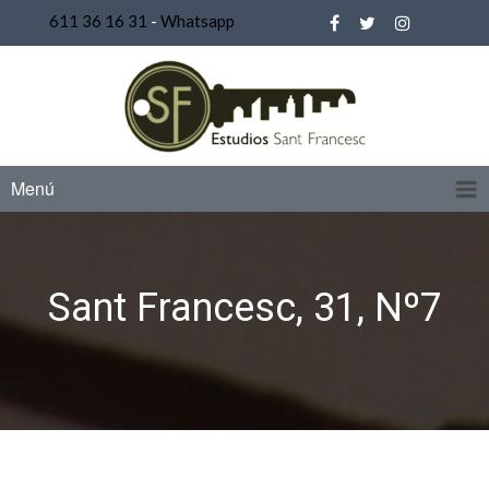
611 36 16 31
-
Whatsapp
Menú
Sant Francesc, 31, Nº7